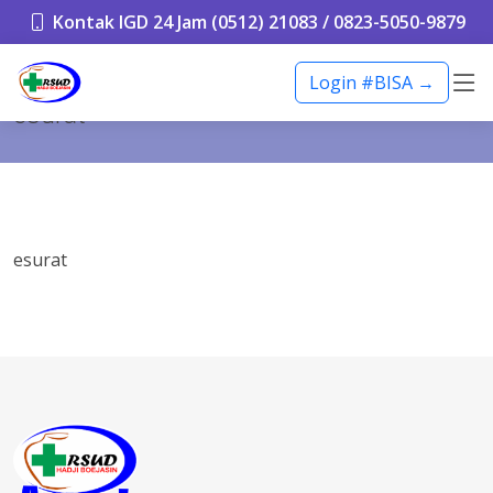
Kontak IGD 24 Jam (0512) 21083 / 0823-5050-9879
Login #BISA →
esurat
esurat