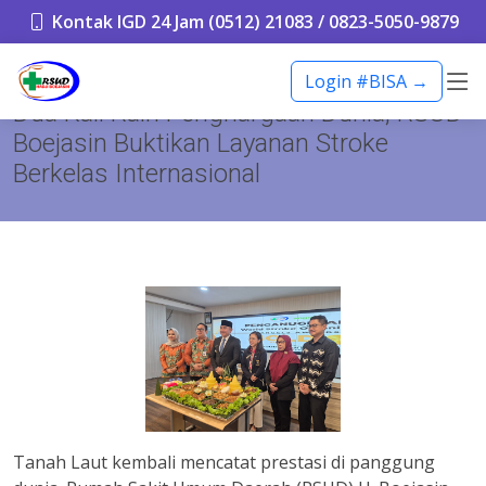
Kontak IGD 24 Jam (0512) 21083 / 0823-5050-9879
Login #BISA →
Dua Kali Raih Penghargaan Dunia, RSUD
Boejasin Buktikan Layanan Stroke
Berkelas Internasional
Tanah Laut kembali mencatat prestasi di panggung