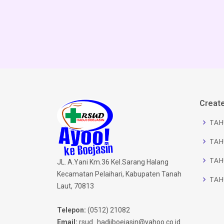
Creat
TAH
TAH
TAH
JL. A.Yani Km.36 Kel.Sarang Halang
Kecamatan Pelaihari, Kabupaten Tanah
TAH
Laut, 70813
Telepon:
(0512) 21082
Email:
rsud_hadjiboejasin@yahoo.co.id