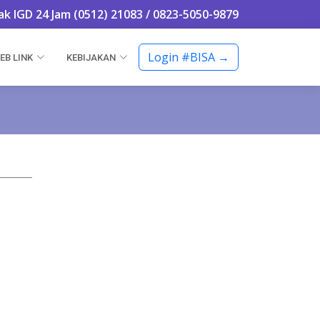
k IGD 24 Jam (0512) 21083 / 0823-5050-9879
Login #BISA →
EB LINK
KEBIJAKAN